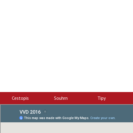
Velké Vlakové 
Rychlovlaky
Cestopis
Souhrn
Tipy