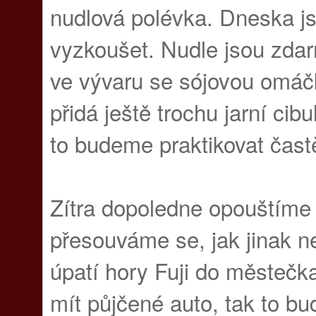
nudlová polévka. Dneska js
vyzkoušet. Nudle jsou zda
ve vývaru se sójovou omáč
přidá ještě trochu jarní cibu
to budeme praktikovat častě
Zítra dopoledne opouštíme 
přesouváme se, jak jinak n
úpatí hory Fuji do městeč
mít půjčené auto, tak to b