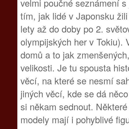
velmi poučné seznámení s j
tím, jak lidé v Japonsku žil
lety až do doby po 2. světo
olympijských her v Tokiu).
domů a to jak zmenšených, t
velikosti. Je tu spousta his
věcí, na které se nesmí saha
jiných věcí, kde se dá něc
si někam sednout. Někter
modely mají i pohyblivé fi