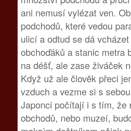
ani nemusí vylézat ven. Obj
podchodů, které vedou par
ulicí a odtud se dá vcházet
obchoďáků a stanic metra be
na déšť, ale zase živáček n
Když už ale člověk přeci je
vzduch a vezme si s sebou 
Japonci počítají i s tím, že
obchodů, nebo muzeí, bud
mokrým deštníkem nějak na