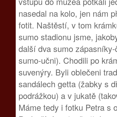
vstupu do muzea potkali je
nasedal na kolo, jen nám př
fotit. Naštěstí, v tom krá
sumo stadionu jsme, jakoby
další dva sumo zápasníky-č
sumo-učni). Chodili po krám
suvenýry. Byli oblečeni trad
sandálech getta (žabky s 
podrážkou) a v jukatě (tak
Máme tedy i fotku Petra s