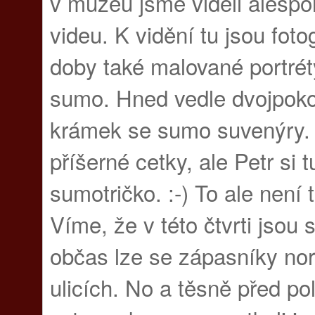
v muzeu jsme viděli alespo
videu. K vidění tu jsou fotog
doby také malované portrét
sumo. Hned vedle dvojpok
krámek se sumo suvenýry. 
příšerné cetky, ale Petr si 
sumotričko. :-) To ale není 
Víme, že v této čtvrti jsou
občas lze se zápasníky nor
ulicích. No a těsně před p