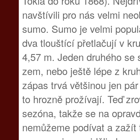
Tokia do roku 1868). Nejdří
navštívili pro nás velmi n
sumo. Sumo je velmi populá
dva tlouštící přetlačují v k
4,57 m. Jeden druhého se s
zem, nebo ještě lépe z kruh
zápas trvá většinou jen pár
to hrozně prožívají. Teď zr
sezóna, takže se na oprav
nemůžeme podívat a zažít t