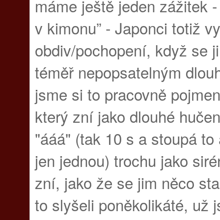
máme ještě jeden zážitek -
v kimonu” - Japonci totiž vy
obdiv/pochopení, když se j
téměř nepopsatelným dlo
jsme si to pracovně pojmeno
který zní jako dlouhé hučení
"ááá" (tak 10 s a stoupá to
jen jednou) trochu jako sir
zní, jako že se jim něco st
to slyšeli poněkolikáté, už 