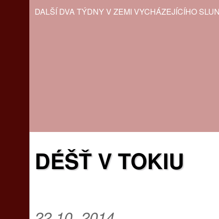
DALŠÍ DVA TÝDNY V ZEMI VYCHÁZEJÍCÍHO SLU
DÉŠŤ V TOKIU
22.10. 2014