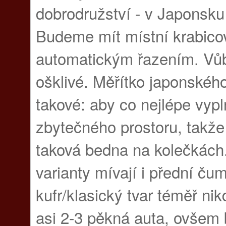
dobrodružství - v Japonsku 
Budeme mít místní krabico
automatickým řazením. Vůb
ošklivé. Měřítko japonského
takové: aby co nejlépe vypl
zbytečného prostoru, takže 
taková bedna na kolečkách
varianty mívají i přední č
kufr/klasický tvar téměř nik
asi 2-3 pěkná auta, ovšem